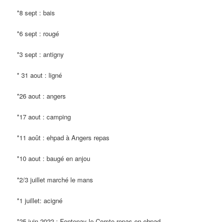
*8 sept : bais
*6 sept : rougé
*3 sept : antigny
* 31 aout : ligné
*26 aout : angers
*17 aout : camping
*11 août : ehpad à Angers repas
*10 aout : baugé en anjou
*2/3 juillet marché le mans
*1 juillet: acigné
*25 juin 2022 : Fontenay le Comte repas en ehpad