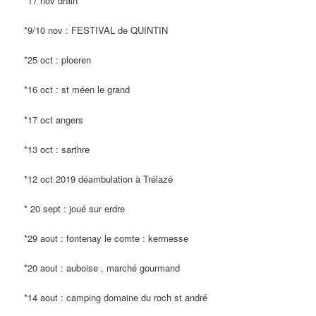
*17 nov drain
*9/10 nov : FESTIVAL de QUINTIN
*25 oct : ploeren
*16 oct : st méen le grand
*17 oct angers
*13 oct : sarthre
*12 oct 2019 déambulation à Trélazé
* 20 sept : joué sur erdre
*29 aout : fontenay le comte : kermesse
*20 aout : auboise , marché gourmand
*14 aout : camping domaine du roch st andré