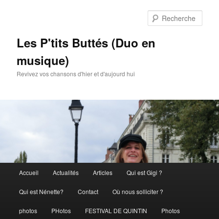
Rech
Les P'tits Buttés (Duo en
musique)
Revivez vos chansons d'hier et d'aujourd hui
Menu
Accueil
Actualités
Articles
Qui est Gigi ?
Aller
principal
Qui est Nénette?
Contact
Où nous solliciter ?
au
photos
PHotos
FESTIVAL DE QUINTIN
Photos
contenu