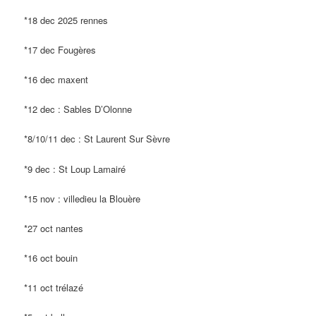
*18 dec 2025 rennes
*17 dec Fougères
*16 dec maxent
*12 dec : Sables D’Olonne
*8/10/11 dec : St Laurent Sur Sèvre
*9 dec : St Loup Lamairé
*15 nov : villedieu la Blouère
*27 oct nantes
*16 oct bouin
*11 oct trélazé