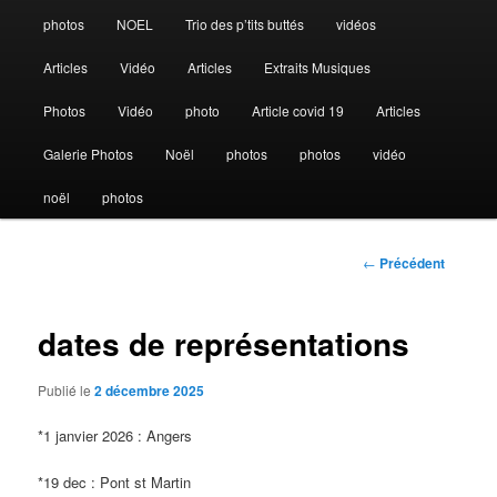
photos
NOEL
Trio des p’tits buttés
vidéos
principal
Articles
Vidéo
Articles
Extraits Musiques
Photos
Vidéo
photo
Article covid 19
Articles
Galerie Photos
Noël
photos
photos
vidéo
noël
photos
Navigation
←
Précédent
des
articles
dates de représentations
Publié le
2 décembre 2025
*1 janvier 2026 : Angers
*19 dec : Pont st Martin