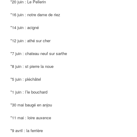
*20 juin : Le Pellerin
*16 juin : notre dame de riez
*14 juin : acigné
*12 juin : athé sur cher
*7 juin : chateau neuf sur sarthe
*8 juin : st pierre la noue
*5 juin : pléchâtel
*1 juin : l’le bouchard
*30 mai baugé en anjou
*11 mai : loire auxence
*9 avril : la ferrière