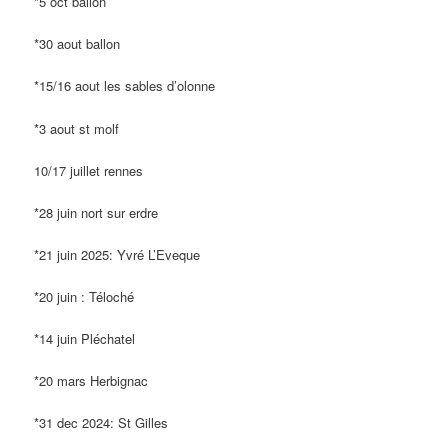
*5 oct ballon
*30 aout ballon
*15/16 aout les sables d’olonne
*3 aout st molf
10/17 juillet rennes
*28 juin nort sur erdre
*21 juin 2025: Yvré L’Eveque
*20 juin : Téloché
*14 juin Pléchatel
*20 mars Herbignac
*31 dec 2024: St Gilles